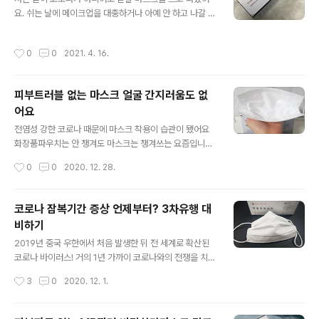
의 중국 원단으로 된 저렴한 것도 사용해봤는데요 거친 원
요. 쉬는 날에 메이크업을 대충하거나 아예 안 하고 나갈 때
단으로 하루만 착용했는데도 입주변에 트러블이 생기고 피
굉장히 유용하게 사용할 수 있거든요. 그래서 대충 기능이
부가 뒤집히더라고요 또한 숨쉬기도 불편해서 하루종일 착
안 좋아도 저렴하면서도 많은 것을 샀었죠. 그런데 그 사용
작성시간
0
0
2021. 4. 16.
용하기 어려울 때가 정말 많았어요 그런데 이건 겉면과 안..
이라는 것을 선택할 수 있는 게 아니라 필수가 되어버린 요
즘에는 기능이 그렇게 신경 쓰이더라고요. 그런 의미에서
이 KF-AD마스크는 상당히 훌륭한 제품이었어요. 아무거
피부트러블 없는 마스크 얼굴 간지러움도 없
나 샀었던 예전과는 달리 오염된 공기를 잘 막아줄 수 있는
어요
지, 숨을 쉴 때 조금이라도 더 편안하게 해줄 수 있는지 등
글 내용
꼼꼼하게 살펴보게 됐는데요. 특히나 메이크업을 했을 때
전염성 강한 코로나 때문에 마스크 착용이 습관이 됐어요
화장품이 닿거나 뭉개지지 않는 게 가장 중요한 부분이었
화장품파우치는 안 챙겨도 마스크는 챙겨쓰는 요즘입니다
고, 그다음으로 자극이 적어서 뾰루지가 생기는 일이 없어
이제는 숨쉬기 힘들다고 징징거리지도 트러블 난다고 투덜
작성시간
0
0
2020. 12. 28.
야 하는 아주 순한 상품이 필요했..
거리지 않고 나한테 맞는 마스크를 찾고 사서 쓰는 지경에
이르렀어요 답답하고 피부트러블이 생긴다고 마스크를 안
쓸 수 있는 상황이 아니니까요 불편하다고 징징거리지말고
코로나 잠복기간 증상 언제부터? 3차유행 대
가장 편리하고 내가 마스크를 쓰면서 겪었던 불편함을 최
비하기
소화할 수 있는 마스크를 찾아서 사용하고 있어요 제가 쓰
글 내용
고 있는 마스크는 데일리로 착용하기 좋은 아클린마스크
2019년 중국 우한에서 처음 발생한 뒤 전 세계로 확산된
인데요 평소에도 피부가 워낙 예민해서 화장품도 아무거나
코로나 바이러스! 거의 1년 가까이 코로나와의 전쟁을 치루
쓰지 못하고 쓰던 것만 쓰던 사람인데 마스크도 예외는 아
는 중인데요 요즘 3차 대유행이 다시 시작되며, 신규 확진
작성시간
3
0
2020. 12. 1.
니더라구요 조금만 피부에 자극이 가해져도 따끔거리고 트
자 수가 쉽사리 줄어들지 않고 있어요 400~500명이 꾸
러블이 올라오는 통에 극심한 스트레스를 받았었어요 마스
준히 나오고 있는데 코로나에 대한 경각심을 다시 가져야
크..
할듯 해요 8월 이후로 확진자가 잠시 줄어 헤이해진 거 아