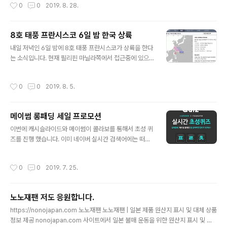
작성시간
0
0
2019. 8. 28.
으로 봤을때 얼굴이 맑아지고 화사해지는 효과를 받을 수
어게인이 새롭게 출시를 했다고 하네요 PC버전에서 모바
있고 앞으로..
일 버전으로 말이죠. 추억 돋는 분들은 한번 도전해보시길
바라겠습니다.
8호 태풍 프란시스코 6일 밤 한국 상륙
글 내용
내일 저녁인 6일 밤에 8호 태풍 프란시스코가 상륙을 한다
는 소식입니다. 현재 필리핀 마닐라쪽에서 접근중에 있으
며, 수요일에는 전국으로 확대될 예정이라구 합니다. 프란
시스코 이후에 또다른 태풍이 올라오고 있으니 주의바랍니
작성시간
0
0
2019. 8. 5.
다
메이썸 롱패딩 세일 프로모션
글 내용
이번에 캐시슬라이드와 메이썸이 콜라보를 통해서 초성 퀴
즈를 진행 했습니다. 이미 네이버 실시간 검색어에는 떠있
는 상태이구요. 네이버 검색창에 '메이섬 롱패딩'을 검색하
게 되면 여러분이 찾으시는 정답을 찾을 수 있답니다. 한번
작성시간
0
0
2019. 7. 25.
같이 찾아보도록 할까요?
노노재팬 저도 응원합니다.
글 내용
https://nonojapan.com 노노재팬 노노재팬 | 일본 제품 원산지 표시 및 대체 상품
정보 제공 nonojapan.com 사이트에서 일본 불매 운동을 위한 원산지 표시 및 대