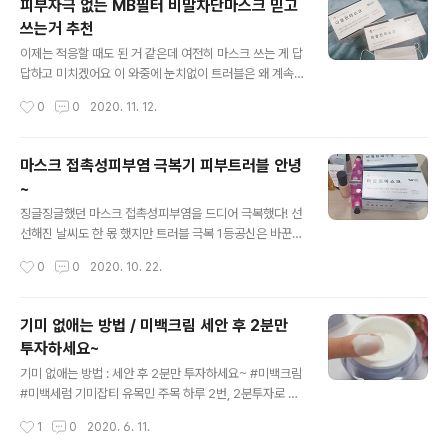
피부자극 없는 MB필터 비말차단마스크 믿고
닌가 싶어요 코로나19 3차유행 대비하기 코로나는 잠복기
쓰는거 추천
간이 있어 증상 발현시기까지는 시간이 좀 걸리는데요 이
글 내용
확진자 중에는 무증상인 경우도 있어 코로나 잠복기간에는
이제는 적응할 때도 된 거 같은데 여전히 마스크 쓰는 게 답
특히나 조심해야합니다 본인이 밀접접촉자 이거나 고위험
답하고 미치겠어요 이 와중에 눈치없이 트러블은 왜 계속
지역을 방문했다면 자가격리가 필요한 이유도 이 때문입니
올라오는건지... 제발 눈치챙겨!! 애초에 KF마스크는 호흡
작성시간
0
0
2020. 11. 12.
다 보통 코로나 잠복기간은 1~14일 정도로 보고 있어요 그
곤란 올 것처럼 답답해서 쓰지 못하는 나 같은 사람을 위해
잠복기간에는 증상 발현시기가 아니라서 ..
비말차단마스크가 생겨서 정말정말 다행이에요 올 여름에
비말차단마스크 붐을 일으켰을 때! 한정판매, 수량 부족 그
마스크 접촉성피부염 극복기 피부트러블 안녕
극한 상황에서도 마스크를 구해보겠다고 동동거리고 다녔
~
던 사람 나야 나!! 갈수록 심해지는 코로나 때문에 마스크를
글 내용
안 쓸 수는 없었고 살기 위해 비말차단마스크 찾으려고 온
징글징글했던 마스크 접촉성피부염을 드디어 극복했다! 선
동네방네를 돌아다녔던 기억이 아직도 생생해요. 지금은
선해진 날씨도 한 몫 했지만 트러블 극복 1등공신은 바꾼
공급이 원활해져서 얼마나 다행인지 몰라요~ 인터넷만 검
비자극 일회용 마스크 같다 처음에는 이상할 정도로 턱이
작성시간
0
0
2020. 10. 22.
색하면 다양한 마스크들 합리적인 가격에 구매할 수 있게
랑 볼쪽에 트러블이 많이 올라와서 스트레스 받고 잠도 제
됐으니까요! 코로나가 본격적으로 시..
대로 못 자서 그런가 생각했었는데 이게 찾아보니 마스크
트러블 이라고 하더라... 마스크 때문에 트러블이 심해질거
기미 없애는 방법 / 미백크림 세안 후 2분만
라고는 생각도 못했다 공기도 잘 통하지 않은 채 마스크 안
투자하세요~
에 피부가 갇혀있다보니 내 입김 때문에 습하지만 건조한
글 내용
신세계를 경험했고 그 덕분에 각종 뾰루지와 각질을 얻게
기미 없애는 방법 : 세안 후 2분만 투자하세요~ #미백크림
되었다 생활 속 필수품이 된 마스크를 안 쓸 수도 없고 쓰고
#미백세럼 기미잡티 유목민 주목 하루 2번, 2분투자로 기
있으니 피부에 엄청 독이 되는 건 사실이다 마스크를 쓰기
미 없애는 방법 공개! 세월 앞에 장사가 없다는 말 많이들
작성시간
1
0
2020. 6. 11.
전부터 과잉피지와 뾰루지와의 전쟁이었는데 코로나 이후
하시죠? 저도 이 말을 입에 달고 사네요~ 나이가 들면서 주