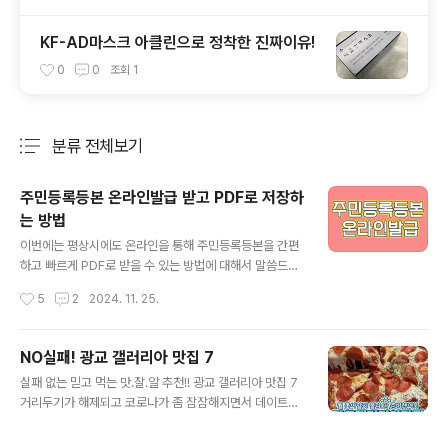
KF-AD마스크 아클린으로 정착한 진짜이유!
0
0
조회
1
분류 전체보기
주요 글 목록
주민등록등본 온라인발급 받고 PDF로 저장하
는 방법
글 내용
이번에는 평상시에도 온라인을 통해 주민등록등본을 간편
하고 빠르게 PDF로 받을 수 있는 방법에 대해서 말씀드리
고자 합니다. 물론 이과정은 간단하고 남녀노소 누구나 쉽
작성시간
5
2
2024. 11. 25.
게 빠르게 따라할 수 있기 때문에 정부24 웹사이트를 통해
이용이 가능하세요. 그에 대한 자세한 내용들을 짚어드릴
예정인 한번 따라해보시길 바라겠습니다. 주민등록등본의
NO실패! 광교 갤러리아 맛집 7
정의와 중요성주민등록등본은 현재 본인의 가구 구성원의
글 내용
실패 없는 믿고 먹는 맛.잘.알 추천!! 광교 갤러리아 맛집 7
모든 주민등록정보를 담고 있는 대한민국의 공식 문서이
거리두기가 해제되고 코로나가 좀 잠잠해지면서 데이트나
죠. 이문서에는 주소를 비롯해 세대주와의 관계, 개인의 주
친구와의 만남, 각종 모임 등으로 외식을 하는 날들이 많아
민등록번호 등 가족분들의 주요 정보도 함께 수록되어 있
지고 있습니다. 이제 서서히 일상을 회복해가는 느낌이에
답니다. 반면에 주민등록초본은 개인의 변동 사항을 포함