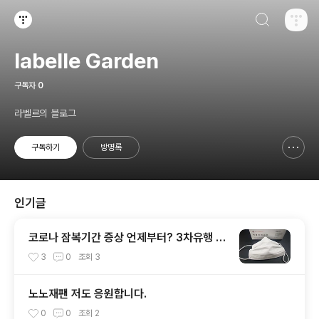
검색하기
티스토리
labelle Garden
구독자
0
라벨르의 블로그
구독하기
방명록
신고하기 레이어
열기
인기글
코로나 잠복기간 증상 언제부터? 3차유행 대
비하기
3
0
조회
3
노노재팬 저도 응원합니다.
0
0
조회
2