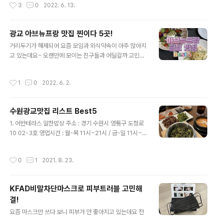
작성시간
3
0
2022. 6. 13.
요~ 즐거운 주말 데이트, 오랜만의 모임 등에서 실패 없는
하고 있기 때문에 주소지 변경 이력 등과 같은 내용을 상세
믿고 먹을 맛집을 소개해드리겠습니다. 광교 갤러리아 백
하게 기록해 둔답니다. 주민등록등본 온라인 발급 ..
화점과 그 주변 맛집들이니 쇼핑을 하거나 호수공원 데이
광교 아브뉴프랑 맛집 찐이다 5곳!
트를 즐기고 가기 좋은 위치 이니까 참고하세요~ 목차 소
글 내용
년피자 쉼 다운타우너 쿠차라 플랩잭팬트리 정돈 델리커리
거리두기가 해제되어 요즘 모임과 외식약속이 아주 많아지
1. 소년피자 주소 : 경기 수원시 영통구 도청로 10 롯데아울
고 있는데요~ 오랜만에 모이는 친구들과 어딜갈까 고민하
렛 광교점 지하1층 02호 영업시간 : 매일 11:00 - 21:00
시거나 뭘 먹을지 모르시는 분들을 위해 광교 아브뉴프랑
추천메뉴 : 비비큐 풀드포크피자, 베이크드 머쉬룸피자, 소
근처 찐맛집 5곳의 식당을 소개해드리겠습니다. --------
작성시간
1
0
2022. 6. 2.
년까르보나라 화덕..
-----------------------------------------------
------ 선정기준: 내맘대로 + 같이 간 지인 만족도 ------
-----------------------------------------------
수원광교맛집 리스트 Best5
--------- 목차 쉼 코유키 카마타케제면소 옴레스토랑 감
글 내용
성타코 1. 쉼 주소 : 경기 수원시 영통구 도청로 10 02-5호
1. 어반테라스 알찬밥상 주소 : 경기 수원시 영통구 도청로
영업시간 : 매일 11:00 - 21:00 메뉴 : 만조로제 파스타,
10 02-3호 영업시간 : 월-목 11시~21시 / 금-일 11시~2
트러플 크림 리조또, 채끝등심 스테이크 광교 아브뉴프랑..
2시 *롯데아울렛 휴무일은 휴무, 라스트오더 20시* 한국
인이라면 누구나 좋아하는 한식을 고급스럽게 맛볼 수 있
작성시간
0
1
2021. 8. 23.
는 맛. 특히 수원광교맛집 알찬밥상에서 정식을 주문하면
나오는 순두부찌개는 한국인들의 입맛에 특화되어 있다고
해도 과언이 아니다. 우연히 갔다가 단골이 되는 맛집! 2.
KFAD비말차단마스크로 피부트러블 고민해
오유미당 광교상현역점 주소 : 경기 용인시 수지구 광교중
결!
앙로295번길 3 1층 영업시간 : 매일 11:30-21:00 *브레
글 내용
이크 타임 16시-17시 / 라스트 오더 20:30분* 요즘 핫하
요즘 마스크만 쓰다 보니 피부가 안 좋아지고 있는데요 전