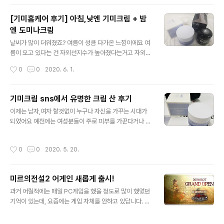
로 마스크를 쓰고 여름이 될 때까지도 벗지..
름도 늘어나고 기미잡티도 생기고.. 중년여성들 사이에서
가장 개선하고 싶은 피부고민이 바로 기미·잡티! 한 번 생기
[기미홈케어 후기] 아침,낮엔 기미크림 + 밤
면 없애는 게 쉽지 않아서 아무리 효과 좋다는 기미 없애는
엔 도미나크림
방법을 찾아 따라해봐도 큰 효과를 보기가 어려워요 즉각
글 내용
적인 효과를 보려면 레이저시술이 최고지만 피부장벽 손상
날씨가 많이 더워졌죠? 여름이 성큼 다가온 느낌이에요 여
으로 인한 부작용을 배제할 순 없어요 무너진 장벽으로 인
름이 오고 있다는 건 자외선지수가 높아졌다는거고 자외선
해 자외선의 공격을 더 받게 되고 제대로 관리를 해주지 않
지수가 높아졌다는 건 기미와의 전쟁이 선포됐다는 뜻! 저
작성시간
0
0
2020. 6. 1.
으면 더 상태가 악화될 수도 있어요 피부타입에 따라서는
는 대단한 유전력(?!) 덕분에 어렸을 때부터 기미주근깨가
홍조, 따가움 등과 같은 부..
심했어요 나이가 들수록 더 짙어지고 넓게 퍼지는 거 같아
서 피부과 시술도 받아보고 다양한 기미크림도 사용해봤는
기미크림 sns에서 유명한 크림 산 후기
데요 최근 기미제거에 효과를 보고 있는 홈케어가 있어서
글 내용
이제는 남자,여자 할것없이 누구나 자신을 가꾸는 시대가
공유해보려고 해요 울엄마도 같이 쓰고 있는 애정템이니
되었어요 예전에는 여성분들이 주로 피부를 가꾼다거나 용
나이불문하고 기미고민이 있다면 주목! :) 선크림을 아무리
모를 가꿨다면 남성분들도 자신의 피부에 생기를 주기 위
꼬박꼬박 바르고 야외활동을 자제한다해도 이미 생겨버린
해 기초화장을 한다거나 깔끔해보이기위해 눈썹을 정리하
기미는 쉽게 사라지지 않아요ㅠㅠ 정말 선크림은 예방만
작성시간
0
0
2020. 5. 20.
는 등 다양한 방법으로 시도를 하는데요 오늘 소개해드리
될 뿐 색소침착이 옅어지거나 사라지지는 않죠 비타민C가
는 기미크림은 남녀노소 누구나 쓸 수 있는 제품이고 보다
기미에 좋다고 해서 비타민C 영양제랑 식품들도 엄..
저렴하게 구매가 가능하게 되서 짧게 나마 소개해드릴까해
미르의전설2 어게인 새롭게 출시!
요 유리스킨에서 판매하는 멜라노크림입니다! 기미크림으
글 내용
로도 흔히 알려져있지만 미백크림이나 수분크림으로써도
과거 어릴적에는 매일 PC게임을 했을 정도로 많이 했었던
활용도가 높기때문에 자연스럽게 입소문을 탄 제품이라고
기억이 있는데, 요즘에는 게임 자체를 안하고 있답니다. 물
해요 이 제품은 멜라닌 생성을 억제해주고 분해까지 도와
론 게임을 아직도 좋아하긴 하지만, 너무 빠져서 인생을 낭
준다고 해요 이미 얼굴에 있는 기미,주근깨를 분해해서 눈
비하는 듯흔 느낌 때문이죠. 아무튼 이번에 미르의 전설2