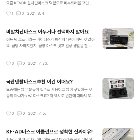
게 떠오르고 있는 돈까스가 맛있는 수원광교맛집 오유미
요즘 KFAD비말차단마스크 덕분으로 피부트러블 고민을
당! 수제 돈카츠와 쌀국수의 어디에도 볼 수 없었던 환상의
해결할 수 있었어요! 제가 이전에는 매일같이 사용하는 마
작성시간
1
0
2021. 8. 4.
조..
스크 비싼 돈 주고 사기가 아까워서 매번 중저가 버전의 일
회용 마스크 구매해서 썻거든요. 그런데 그게 장시간 착용
하고 있으니 통기성이 안 좋아서 숨을 쉬는 동안 침방울이
비말차단마스크 아무거나 선택하지 말아요
맺혀 마스크 안에 습기가 가득 차더라고요. 문제는 이렇게
글 내용
어느 덧 코로나라는 바이러스가 퍼진지 1년이 지난 것 같아
습기가 차기 때문에 마스크와 닿는 피부의 상태가 약해진
요. 금방 사라지겠지, 금방 마스크 벗고 일상 생활을 할 수
다는 게 문제였는데요. 보풀처럼 실오라기까지 일어나니
있는 날이 오겠지 하며 기다려왔는데 어느 순간부터 마스
볼과 턱 주위로 피부가 간질간질해서 참지 못해 한 번씩 손
크가 일상 생활이 되어 버린 것 같아요. 매일 집에만 있으면
으로 긁다 보니 감염이 되며 트러블이 올라오게 되는 거예
작성시간
0
0
2021. 7. 23.
모르겠는데 회사도 다녀야 하고 외부 사람들도 만나야 하
요. 지금은 실내에서도 마스크 착용이 의무화되어 있어 계
기 때문에 마스크는 항상 부족하더라고요. 그래서 일회용
속해서 쓰고 있을 수밖에 없잖아요. 한참 마..
으로도 사보고 정말 여러가지 제품을 많이 사용해 보았었
국산덴탈마스크추천 이건 어때요?
는데 지금 제가 사용하고 있는 비말차단마스크가 그 중 제
글 내용
일 좋았던 것 같아요. 어느 것들은 귀에 거는 고무줄이 그냥
요즘에는 많은 분들이 필수로 사용하고 많이 구입하는 것
쉽게 끊어져 버리기도 하고, 어느 것들은 마스크의 면 부분
중의 하나가 바로 마스크죠? 저 역시도 원단에 따라서 또는
의 작은 실들이 코를 간지럽혀서 도저히 쓰고 생활을 할 수
귀 통증 때문에 다양한 이유로 이것저것 바꿔가면서 사용
가 없더라고요. 그래서 튼튼하면서 미세한 실들이 쉽게 일
하게 되었는데 제 맘에 쏙든 제품을 찾기가 어렵더라고요
작성시간
0
0
2021. 7. 5.
어나지 않고 다른 사람의 분비물이..
그래서 지금까지 마스크 유목인이었는데 제가 처음으로 만
족스러워서 정착한 것이 있는데 아클린 제품이예요 국산덴
탈마스크추천을 하고 싶은데 일단 국산인 만큼 원단이 정
KF-AD마스크 아클린으로 정착한 진짜이유!
말 자극이 없고 부드러워서 너무 좋더라고요 일단 하루종
글 내용
일 착용을 해야 하므로 얼굴에 자극이 없어야 했어요 기존
저는 굳이 코로나가 아니어도 곧잘 마스크를 쓰고 다녔어