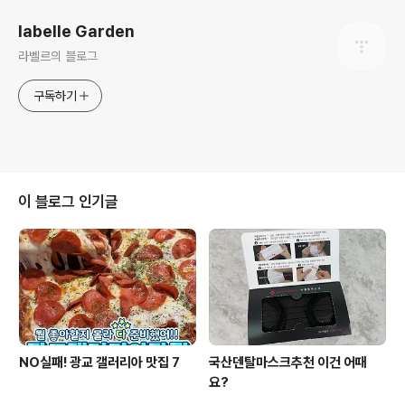
labelle Garden
라벨르의 블로그
구독하기
이 블로그 인기글
NO실패! 광교 갤러리아 맛집 7
국산덴탈마스크추천 이건 어때
요?